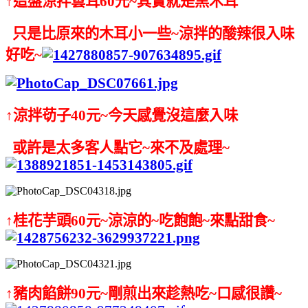
↑這盤涼拌雲耳60元~其實就是黑木耳
只是比原來的木耳小一些~
涼拌的酸辣很入味
好吃~
↑涼拌苆子40元~今天感覺沒這麼入味
或許是太多客人點它~
來不及處理~
↑
桂花芋頭60元~涼涼的~吃飽飽~來點甜食~
↑豬肉餡餅90元~剛煎出來趁熱吃~口感很讚~