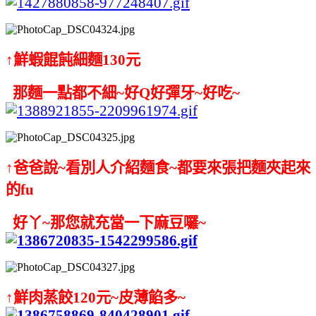
↑鮮蝦餛飩細麵130元
那麵一點都不細~好Q好彈牙~好吃~
↑爸爸說~看別人介紹麵食~都要來張把麵夾起來
的fu
好丫~那您就充當一下麻豆囉~
↑鮮肉蒸餃120元~皮薄餡多~