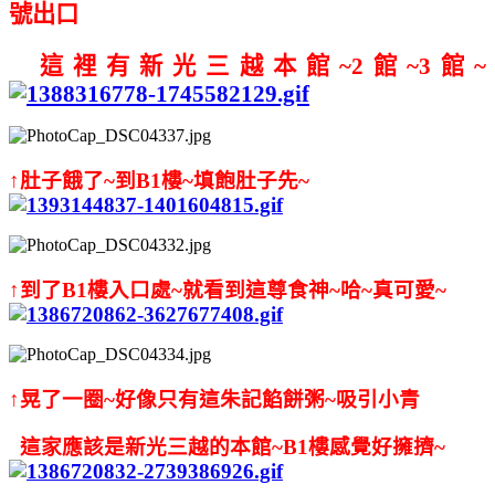
號出口
這裡有新光三越本館~2館~3館~
↑肚子餓了~到B1樓~填飽肚子先~
↑到了B1樓入口處~就看到這尊食神~哈~真可愛~
↑晃了一圈~好像只有這朱記餡餅粥~吸引小青
這家應該是新光三越的本館~B1樓感覺好擁擠~