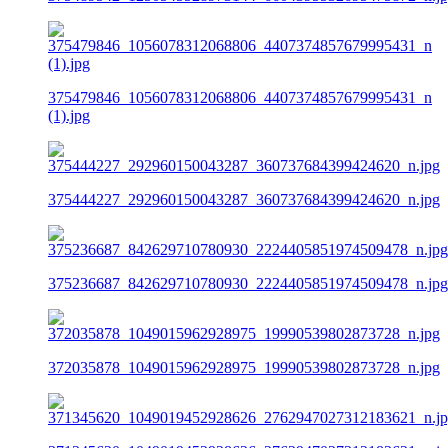
375479846_1056078312068806_4407374857679995431_n
(1).jpg
375444227_292960150043287_360737684399424620_n.jpg
375236687_842629710780930_2224405851974509478_n.jpg
372035878_1049015962928975_19990539802873728_n.jpg