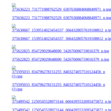
375636223_731771988762529_6307636884068849971_n.jpg
375630667_1539514023454337_3664328057619108812_n.j
375622825_854729029648690_542676006719016379_n.jpg
375595033_834796278151255_8403274057510124456_n
(1).jpg
375489542_1250545528973144_6604395532695475872_n.j