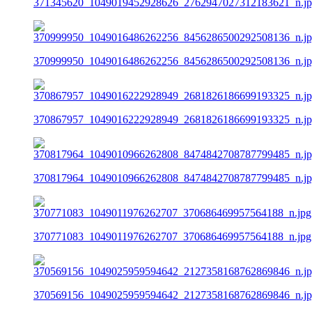
371345620_1049019452928626_2762947027312183621_n.j
370999950_1049016486262256_8456286500292508136_n.j
370867957_1049016222928949_2681826186699193325_n.j
370817964_1049010966262808_8474842708787799485_n.j
370771083_1049011976262707_370686469957564188_n.jpg
370569156_1049025959594642_2127358168762869846_n.j